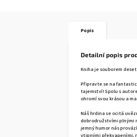
Popis
Detailní popis pro
Kniha je souborem dese
Připravte se na fantasti
tajemství! Spolu s autor
ohromí svou krásou a mag
Náš hrdina se ocitá uvěz
dobrodružstvími plnými n
jemný humor nás provází 
vtipnými překvapeními, 