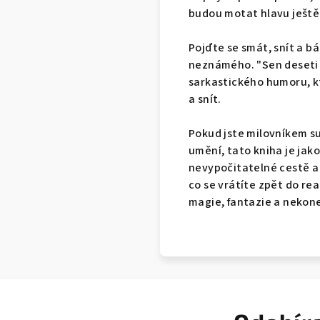
budou motat hlavu ještě 
Pojďte se smát, snít a b
neznámého. "Sen deseti 
sarkastického humoru, k
a snít.
Pokud jste milovníkem su
umění, tato kniha je jak
nevypočitatelné cestě a 
co se vrátíte zpět do rea
magie, fantazie a nekon