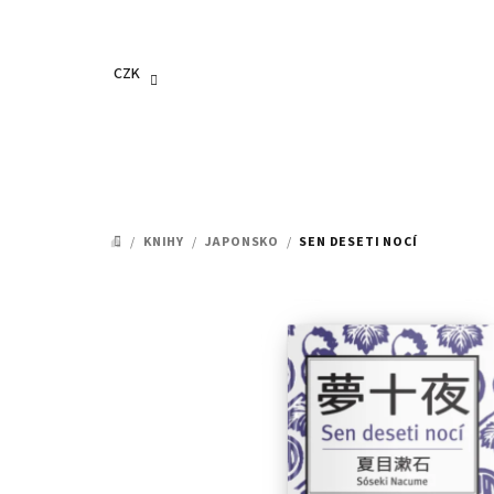
Přejít
na
obsah
CZK
/
KNIHY
/
JAPONSKO
/
SEN DESETI NOCÍ
DOMŮ