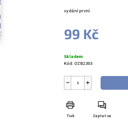
vydání první.
99 Kč
Měrná
cena:
Skladem
Kód:
OZB2303
−
+
Tisk
Zeptat se