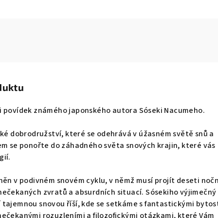
duktu
ti povídek známého japonského autora Sóseki Nacumeho.
cké dobrodružství, které se odehrává v úžasném světě snů a
em se ponořte do záhadného světa snových krajin, které vás
ií.
něn v podivném snovém cyklu, v němž musí projít deseti noč
ečekaných zvratů a absurdních situací. Sósekiho výjimečný 
tajemnou snovou říší, kde se setkáme s fantastickými bytos
nečekanými rozuzleními a filozofickými otázkami, které Vám