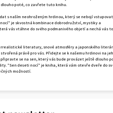
dlouho poté, co zavřete tuto knihu.
ádat s naším neohroženým hrdinou, který se nebojí vstupovat
nocí" je skvostná kombinace dobrodružství, mystiky a
terá vás vtáhne do svého podmanivého objetí a nechá vás to
rrealistické literatury, snové atmosféry a japonského literá
o stvořená právě pro vás. Přidejte se k našemu hrdinovi na je
připravte se na sen, který vás bude provázet ještě dlouho p
lity. "Sen deseti nocí" je kniha, která vám otevře dveře do s
ečných možností.