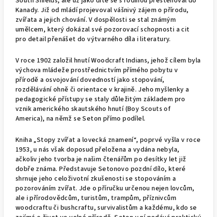
South Shields, ale už jako dítě se s rodinou přestěhoval do
Kanady. Již od mládí projevoval vášnivý zájem o přírodu,
zvířata a jejich chování. V dospělosti se stal známým
umělcem, který dokázal své pozorovací schopnosti a cit
pro detail přenášet do výtvarného díla i literatury.
V roce 1902 založil hnutí Woodcraft Indians, jehož cílem byla
výchova mládeže prostřednictvím přímého pobytu v
přírodě a osvojování dovedností jako stopování,
rozdělávání ohně či orientace v krajině. Jeho myšlenky a
pedagogické přístupy se staly důležitým základem pro
vznik amerického skautského hnutí (Boy Scouts of
America), na němž se Seton přímo podílel.
Kniha „Stopy zvířat a lovecká znamení“, poprvé vyšla v roce
1953, u nás však doposud přeložena a vydána nebyla,
ačkoliv jeho tvorba je našim čtenářům po desítky let již
dobře známa. Představuje Setonovo pozdní dílo, které
shrnuje jeho celoživotní zkušenosti se stopováním a
pozorováním zvířat. Jde o příručku určenou nejen lovcům,
ale i přírodovědcům, turistům, trampům, příznivcům
woodcraftu či bushcraftu, survivalistům a každému, kdo se