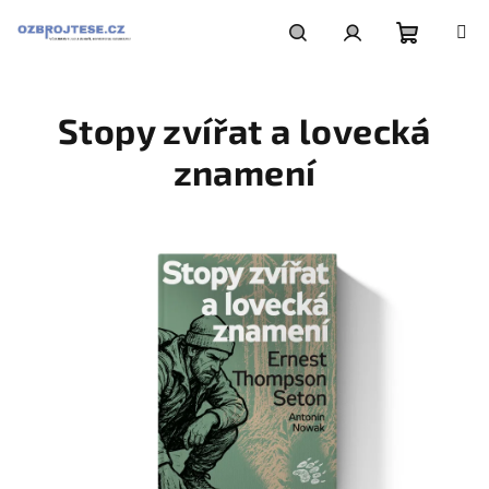
Přejít
na
obsah
Nákupní
Hledat
Přihlášení
Stopy zvířat a lovecká
košík
znamení