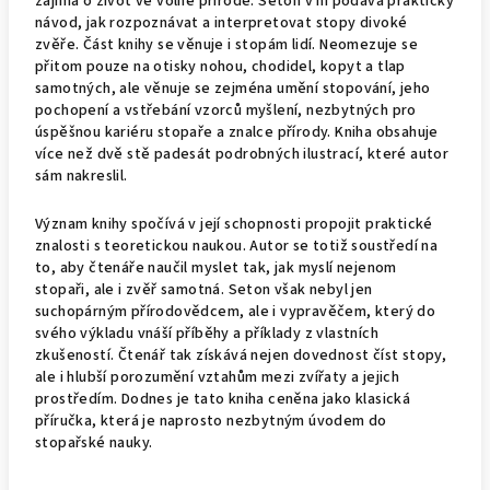
zajímá o život ve volné přírodě. Seton v ní podává praktický
návod, jak rozpoznávat a interpretovat stopy divoké
zvěře. Část knihy se věnuje i stopám lidí. Neomezuje se
přitom pouze na otisky nohou, chodidel, kopyt a tlap
samotných, ale věnuje se zejména umění stopování, jeho
pochopení a vstřebání vzorců myšlení, nezbytných pro
úspěšnou kariéru stopaře a znalce přírody. Kniha obsahuje
více než dvě stě padesát podrobných ilustrací, které autor
sám nakreslil.
Význam knihy spočívá v její schopnosti propojit praktické
znalosti s teoretickou naukou. Autor se totiž soustředí na
to, aby čtenáře naučil myslet tak, jak myslí nejenom
stopaři, ale i zvěř samotná. Seton však nebyl jen
suchopárným přírodovědcem, ale i vypravěčem, který do
svého výkladu vnáší příběhy a příklady z vlastních
zkušeností. Čtenář tak získává nejen dovednost číst stopy,
ale i hlubší porozumění vztahům mezi zvířaty a jejich
prostředím. Dodnes je tato kniha ceněna jako klasická
příručka, která je naprosto nezbytným úvodem do
stopařské nauky.