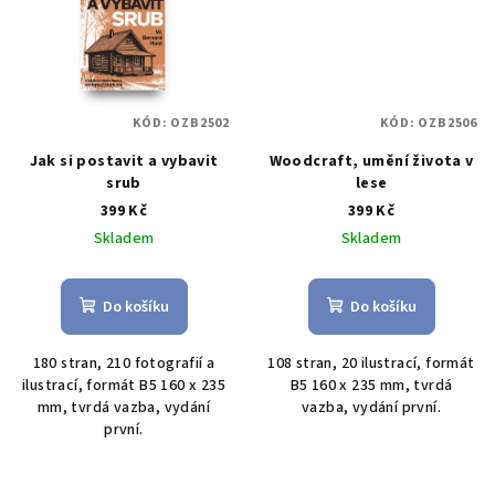
KÓD:
OZB2502
KÓD:
OZB2506
Jak si postavit a vybavit
Woodcraft, umění života v
srub
lese
399 Kč
399 Kč
Skladem
Skladem
Do košíku
Do košíku
180 stran, 210 fotografií a
108 stran, 20 ilustrací, formát
ilustrací, formát B5 160 x 235
B5 160 x 235 mm, tvrdá
mm, tvrdá vazba, vydání
vazba, vydání první.
první.